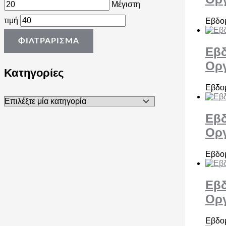
Μέγιστη
τιμή
Εβδομ
ΦΙΛΤΡΆΡΙΣΜΑ
Εβδ
Ορ
Κατηγορίες
Εβδομ
Εβδ
Ορ
Εβδομ
Εβδ
Ορ
Εβδομ