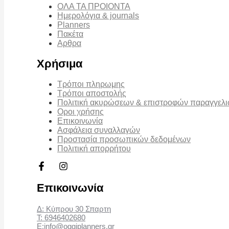
ΟΛΑ ΤΑ ΠΡΟΙΟΝΤΑ
Ημερολόγια & journals
Planners
Πακέτα
Αρθρα
Χρήσιμα
Τρόποι πληρωμης
Τρόποι αποστολής
Πολιτική ακυρώσεων & επιστροφών παραγγελ
Οροι χρήσης
Επικοινωνία
Ασφάλεια συναλλαγών
Προστασία προσωπικών δεδομένων
Πολιτική απορρήτου
Επικοινωνία
Δ: Κύπρου 30 Σπαρτη
Τ: 6946402680
Ε:info@oggiplanners.gr